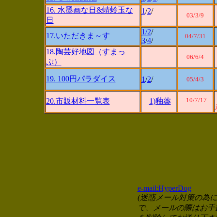
16. 水墨画な日&蜻蛉玉な
1
/
2
/
03/
3/9
日
1/
2
/
17.いただきま～す
04/7/31
3
/
4
/
18.陶芸好地図（すまっ
06/6/4
ぷ）
19. 100円パラダイス
1
/
2
/
05/4/3
10/7/17
20.市販材料一覧表
1)釉薬
e-mail:HyperDog
(迷惑メール対策の為
で、メールの際はお手