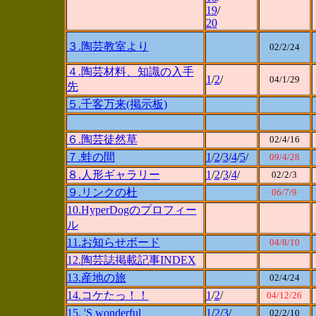
19
/
20
３.陶芸教室より
02/2/24
４.陶芸材料、知識の入手
1
/
2
/
04/1/29
先
５.千客万来(掲示板)
６.陶芸徒然草
02/4/16
７.蛙の間
1
/
2
/
3
/
4
/
5
/
09/4/28
８.人形ギャラリー
1
/
2
/
3
/
4
/
02/2/3
９.リンクの杜
06/7/9
10.HyperDogのプロフィー
ル
11.お知らせボード
04/8
/10
12.陶芸誌掲載記事INDEX
13.産地の旅
02/4/24
14.コケたっ！！
1
/
2
/
04/12/26
15. 'S wonderful
1
/
2
/
3
/
02/2/10