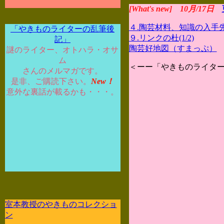
[What's new] 10月/17日
４.陶芸材料、知識の入手
「やきものライターの乱筆後
９.リンクの杜(1/2)
記」
陶芸好地図（すまっぷ）
謎のライター、オトハラ・オサ
ム
＜ーー「やきものライタ
さんのメルマガです。
是非、ご購読下さい。
New！
意外な裏話が載るかも・・・。
室本教授のやきものコレクショ
ン