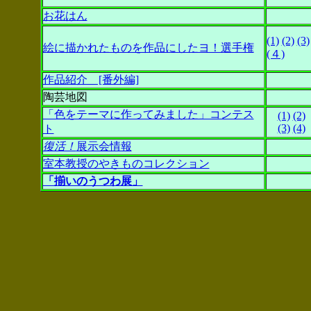
お花はん
(1)
(2)
(3)
絵に描かれたものを作品にしたヨ！選手権
(４)
作品紹介 [番外編]
陶芸地図
「色をテーマに作ってみました」コンテス
(1)
(2)
(3)
(4)
ト
復活！
展示会情報
室本教授のやきものコレクション
「揃いのうつわ展」