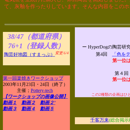
て、灰釉を作ったりしています。そんな内容をこのホ
38/47（都道府県）
76+1（登録人数）
ー HyperDogの
変更 6/4
第4回
「色を
陶芸好地図（すまっぷ）
第一位
第４
第一回楽焼きワークショップ
第一位
2003年11月23日・24日（終了）
主催；
Pottery-tech
この2種類の企画はひ
【ワークショップの画像公開】
動画１
動画２
動画２’
動画３
動画４
動画５
千客万来
(総合掲示