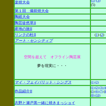
(1)
(3)
楽焼大会
(5)
第１回 備前焼大会
陶紙大会
陶芸徒然草II
産地の旅II
リンクの杜II
(
1
) (
2
)
アート・センシティブ
空間を超えて オフライン陶芸展
夢を現実に・・・
マイ・フェイバリット・シングス
(1)
(2)
(1)
(2)
(3)
(4
作品紹介II
(
5
)
(6)
(7)
(
(9)
(10)
志野と瀬戸黒一緒に焼きまっショイ