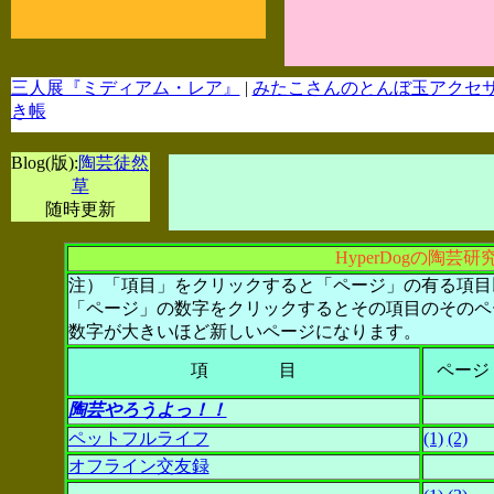
三人展『ミディアム・レア』
|
みたこさんのとんぼ玉アクセ
き帳
Blog(版):
陶芸徒然
草
随時更新
HyperDogの陶
注）「項目」をクリックすると「ページ」の有る項目
「ページ」の数字をクリックするとその項目のそのペ
数字が大きいほど新しいページになります。
項 目
ページ
陶芸やろうよっ！！
ペットフルライフ
(1)
(2)
オフライン交友録