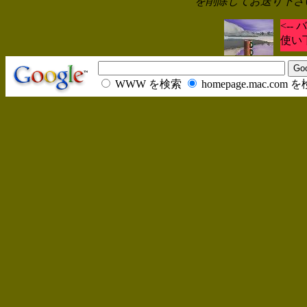
を削除してお送り下さ
<--
使い
WWW を検索
homepage.mac.com 