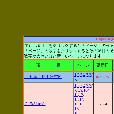
Hyper
注）「項目」をクリックすると「ページ」の有る
「ページ」の数字をクリックするとその項目のそ
数字が大きいほど新しいページになります。
項 目
ページ
更新日
1
/
2
/
3
/
4
/
5
/
6
/
１.釉薬、粘土研究所
02/
12/25
7
/
1
/
2
/
3
/
4
/
5
/
6
/
7
/
8
/
9
/
10
/
11
/
12
/
13
/
14
/
２.作品紹介
15
/
16
/
02/2/4
17
/
18
/